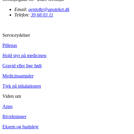
Email:
gentofte@apoteket.dk
Telefon:
39 68 03 11
Serviceydelser
Pillepas
Hold styr på medicinen
Gravid eller lige født
Medicinsamtaler
Tjek på inhalationen
Viden om
Apps
Bivirkninger
Eksem og hudpleje