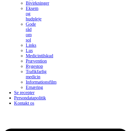
Bivirkninger
Eksem
og
hudpleje
Gode
råd
om
sol
Links
Lus
Medicintilskud
Prævention
Rygestop
Trafikfarlig
medicin
Informationsfilm
Ernæring
Se recepter
Persondatapolitik
Kontakt os