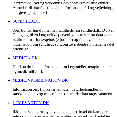
information, råd og vejledning om apoteksrelevante emner.
Apoteket.dk har fokus på den information, råd og vejledning,
der gives på apoteket.
SUNDHED.DK
Som borger har du mange muligheder på sundhed.dk. Du kan
få adgang til en lang række personlige tjenester og data som
fx din journal fra sygehus (e-journal) og finde generel
information om sundhed, sygdom og patientrettigheder fra det
offentlige.
MEDICIN.DK
Her kan du finde information om lægemidler, terapiområder
og medicintilskud.
MEDICINKOMBINATION.DK
Information om, hvilke lægemidler, naturlægemidler og
stærke vitamin- og mineralpræparater, der kan tages sammen.
LÆGEVAGTEN.DK
Råd om syge børn, syge voksne og om, hvad du kan gøre
selv og om, hvornår egen læge eller lægevagt bør kontaktes.