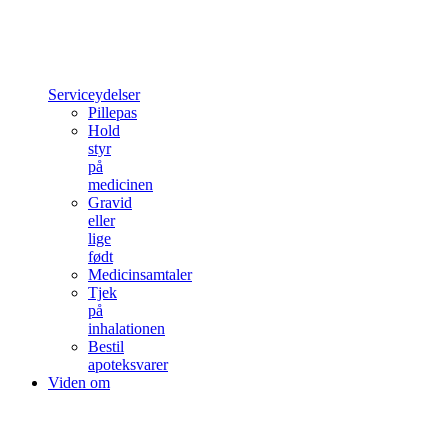
Serviceydelser
Pillepas
Hold
styr
på
medicinen
Gravid
eller
lige
født
Medicinsamtaler
Tjek
på
inhalationen
Bestil
apoteksvarer
Viden om