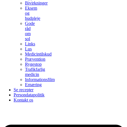
Bivirkninger
Eksem
og
hudpleje
Gode
råd
om
sol
Links
Lus
Medicintilskud
Prævention
Rygestop
Trafikfarlig
medicin
Informationsfilm
Ernæring
Se recepter
Persondatapolitik
Kontakt os