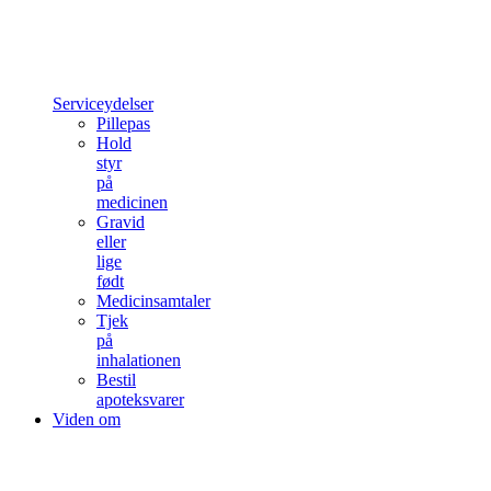
Serviceydelser
Pillepas
Hold
styr
på
medicinen
Gravid
eller
lige
født
Medicinsamtaler
Tjek
på
inhalationen
Bestil
apoteksvarer
Viden om