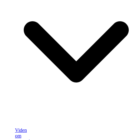
Viden
om