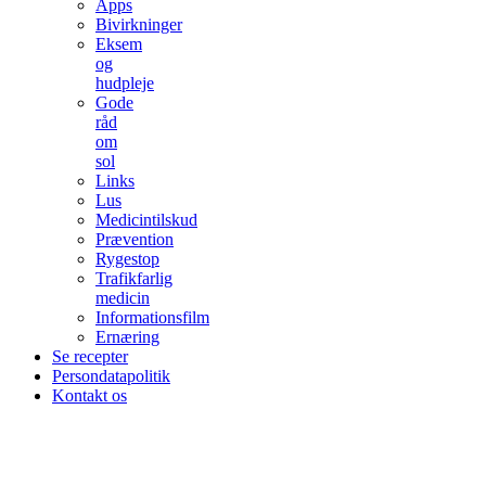
Apps
Bivirkninger
Eksem
og
hudpleje
Gode
råd
om
sol
Links
Lus
Medicintilskud
Prævention
Rygestop
Trafikfarlig
medicin
Informationsfilm
Ernæring
Se recepter
Persondatapolitik
Kontakt os