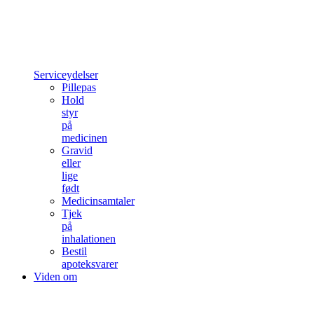
Serviceydelser
Pillepas
Hold
styr
på
medicinen
Gravid
eller
lige
født
Medicinsamtaler
Tjek
på
inhalationen
Bestil
apoteksvarer
Viden om