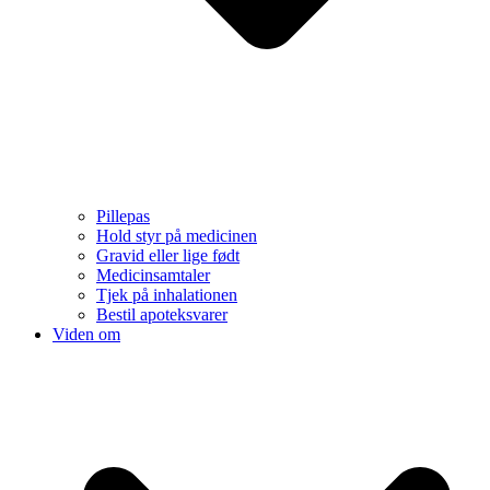
Pillepas
Hold styr på medicinen
Gravid eller lige født
Medicinsamtaler
Tjek på inhalationen
Bestil apoteksvarer
Viden om