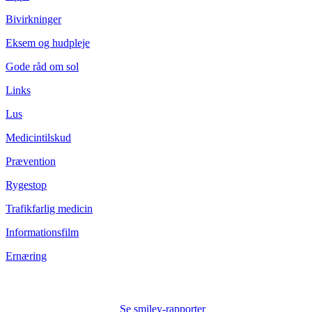
Bivirkninger
Eksem og hudpleje
Gode råd om sol
Links
Lus
Medicintilskud
Prævention
Rygestop
Trafikfarlig medicin
Informationsfilm
Ernæring
Se smiley-rapporter