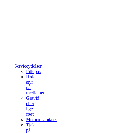
Serviceydelser
Pillepas
Hold
styr
på
medicinen
Gravid
eller
lige
født
Medicinsamtaler
Tjek
på