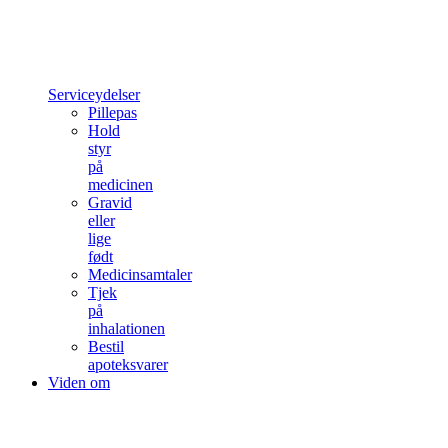
Serviceydelser
Pillepas
Hold
styr
på
medicinen
Gravid
eller
lige
født
Medicinsamtaler
Tjek
på
inhalationen
Bestil
apoteksvarer
Viden om