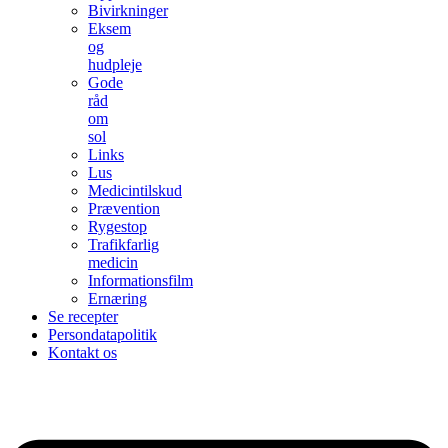
Bivirkninger
Eksem
og
hudpleje
Gode
råd
om
sol
Links
Lus
Medicintilskud
Prævention
Rygestop
Trafikfarlig
medicin
Informationsfilm
Ernæring
Se recepter
Persondatapolitik
Kontakt os