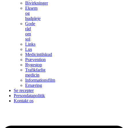
Bivirkninger
Eksem
og
hudpleje
Gode
råd
om
sol
Links
Lus
Medicintilskud
Prævention
Rygestop
Trafikfarlig
medicin
Informationsfilm
Ernæring
Se recepter
Persondatapolitik
Kontakt os