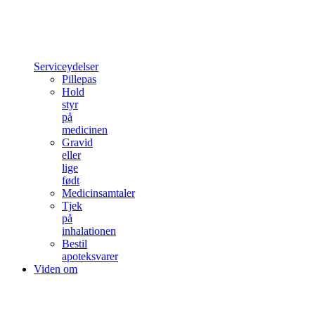
Serviceydelser
Pillepas
Hold
styr
på
medicinen
Gravid
eller
lige
født
Medicinsamtaler
Tjek
på
inhalationen
Bestil
apoteksvarer
Viden om