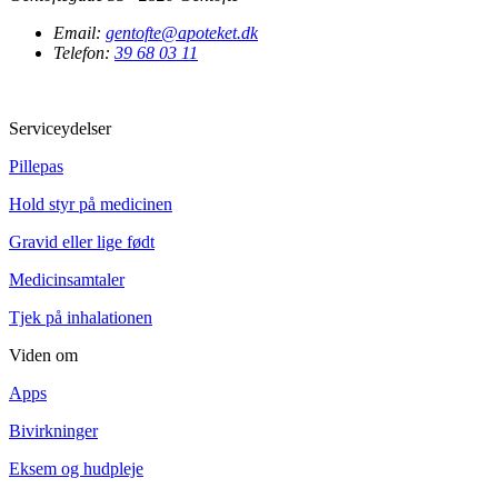
Email:
gentofte@apoteket.dk
Telefon:
39 68 03 11
Serviceydelser
Pillepas
Hold styr på medicinen
Gravid eller lige født
Medicinsamtaler
Tjek på inhalationen
Viden om
Apps
Bivirkninger
Eksem og hudpleje